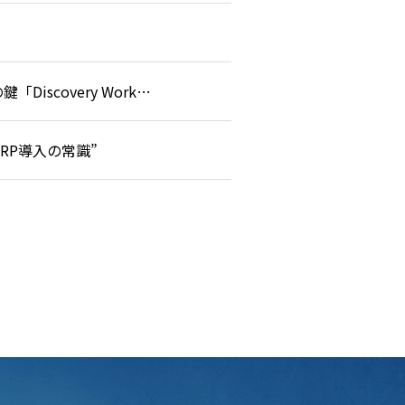
SAP Cloud ERPコラム 第5回：プロジェクトが止まる企業・進む企業の違い 成功の鍵「Discovery Workshop」とは？
いERP導入の常識”