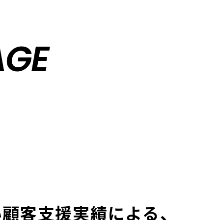
AGE
い顧客⽀援実績による、