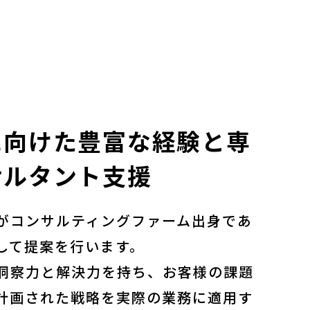
に向けた豊富な経験と専
サルタント支援
がコンサルティングファーム出⾝であ
して提案を⾏います。
洞察⼒と解決⼒を持ち、お客様の課題
計画された戦略を実際の業務に適⽤す